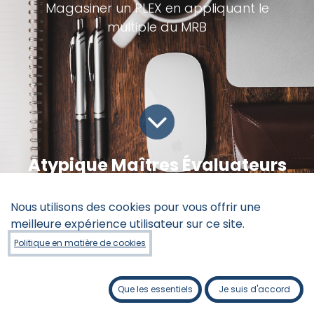
Magasiner un PLEX en appliquant le
multiple du MRB
Atypique Maîtres Évaluateurs
Tous les blogs
Les chroniques du Zèbre indigo
Nous utilisons des cookies pour vous offrir une
PLEX : Le MRB disséqué
meilleure expérience utilisateur sur ce site.
Politique en matière de cookies
L'intro
Que les essentiels
Je suis d'accord