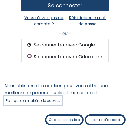
Se connecter
Vous n'avez pas de
Réinitialiser le mot
compte ?
de passe
- ou -
Se connecter avec Google
Se connecter avec Odoo.com
Atypique Maîtres Évaluateurs
Nous utilisons des cookies pour vous offrir une
3 Papineau local 110 • Joliette, Qc
meilleure expérience utilisateur sur ce site.
J6E 2K3 • Canada
Politique en matière de cookies
Nous suivre
Que les essentiels
Je suis d'accord