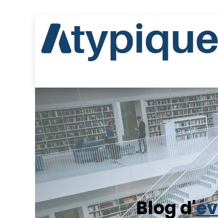
inigan & les environs
Région de Lanaudière
Jo
Blog d'
é