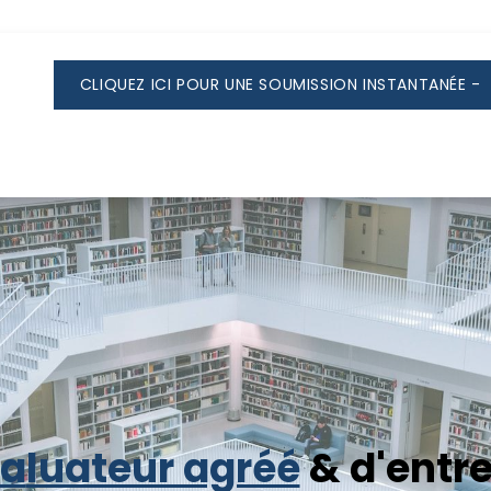
CLIQUEZ ICI POUR UNE SOUMISSION INSTANTANÉE -
liette & les environs
Repentigny et environs
T
va
luateur agréé
& d'entr