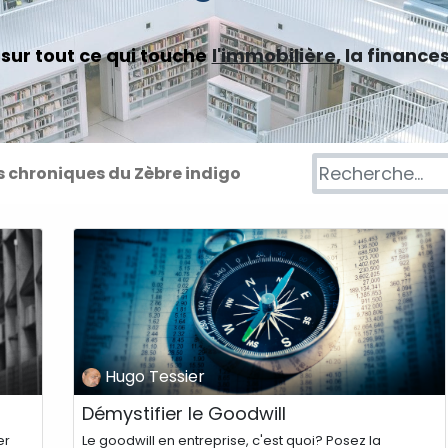
sur tout ce qui touche
l'immobilière
, la finance
s chroniques du Zèbre indigo
Hugo Tessier
Démystifier le Goodwill
er
Le goodwill en entreprise, c'est quoi? Posez la